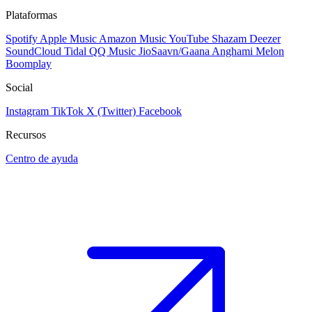
Plataformas
Spotify
Apple Music
Amazon Music
YouTube
Shazam
Deezer
SoundCloud
Tidal
QQ Music
JioSaavn/Gaana
Anghami
Melon
Boomplay
Social
Instagram
TikTok
X (Twitter)
Facebook
Recursos
Centro de ayuda