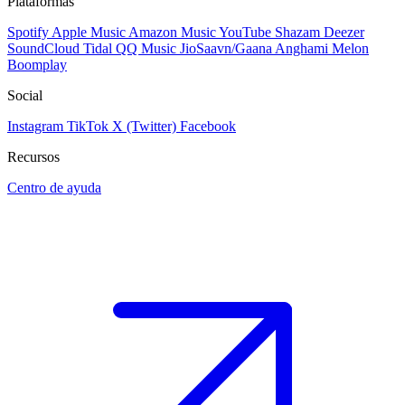
Plataformas
Spotify
Apple Music
Amazon Music
YouTube
Shazam
Deezer
SoundCloud
Tidal
QQ Music
JioSaavn/Gaana
Anghami
Melon
Boomplay
Social
Instagram
TikTok
X (Twitter)
Facebook
Recursos
Centro de ayuda