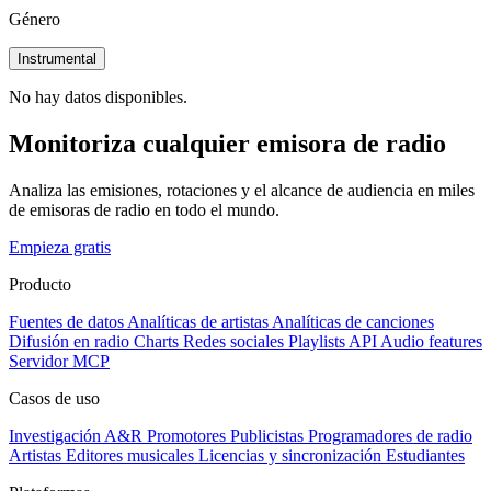
Género
Instrumental
No hay datos disponibles.
Monitoriza cualquier emisora de radio
Analiza las emisiones, rotaciones y el alcance de audiencia en miles
de emisoras de radio en todo el mundo.
Empieza gratis
Producto
Fuentes de datos
Analíticas de artistas
Analíticas de canciones
Difusión en radio
Charts
Redes sociales
Playlists
API
Audio features
Servidor MCP
Casos de uso
Investigación A&R
Promotores
Publicistas
Programadores de radio
Artistas
Editores musicales
Licencias y sincronización
Estudiantes