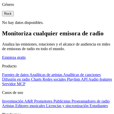
Género
Rock
No hay datos disponibles.
Monitoriza cualquier emisora de radio
Analiza las emisiones, rotaciones y el alcance de audiencia en miles
de emisoras de radio en todo el mundo.
Empieza gratis
Producto
Fuentes de datos
Analíticas de artistas
Analíticas de canciones
Difusión en radio
Charts
Redes sociales
Playlists
API
Audio features
Servidor MCP
Casos de uso
Investigación A&R
Promotores
Publicistas
Programadores de radio
Artistas
Editores musicales
Licencias y sincronización
Estudiantes