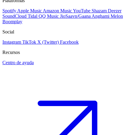
Plataformas
Spotify
Apple Music
Amazon Music
YouTube
Shazam
Deezer
SoundCloud
Tidal
QQ Music
JioSaavn/Gaana
Anghami
Melon
Boomplay
Social
Instagram
TikTok
X (Twitter)
Facebook
Recursos
Centro de ayuda