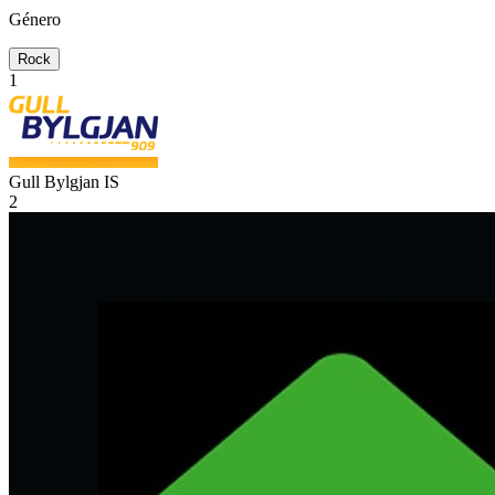
Género
Rock
1
Gull Bylgjan
IS
2