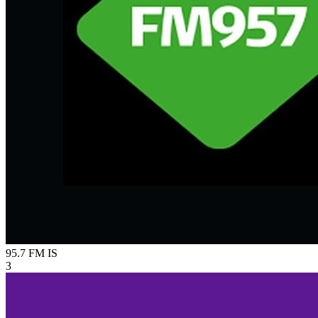
95.7 FM
IS
3