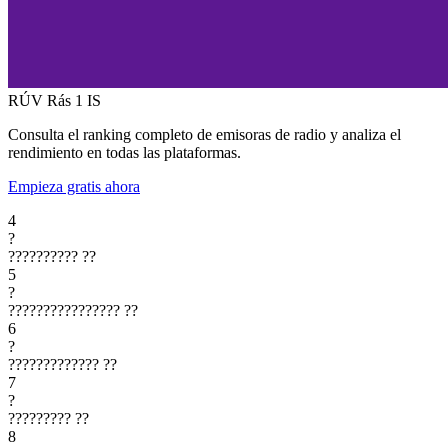
RÚV Rás 1
IS
Consulta el ranking completo de emisoras de radio y analiza el
rendimiento en todas las plataformas.
Empieza gratis ahora
4
?
??????????
??
5
?
????????????????
??
6
?
?????????????
??
7
?
?????????
??
8