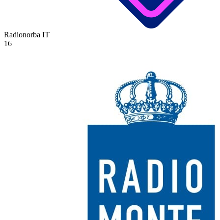
Radionorba
IT
16