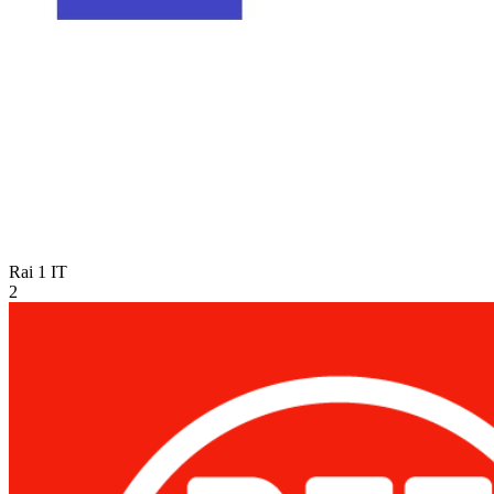
Rai 1
IT
2