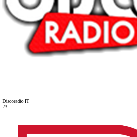
Discoradio
IT
23