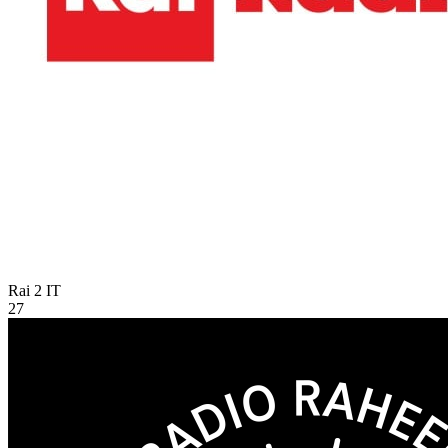
Rai 2
IT
27