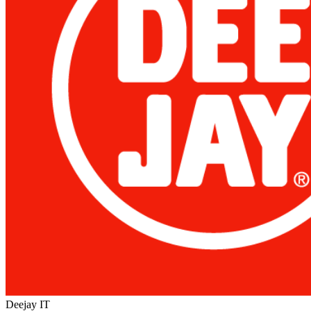
Deejay
IT