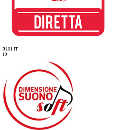
R101
IT
10