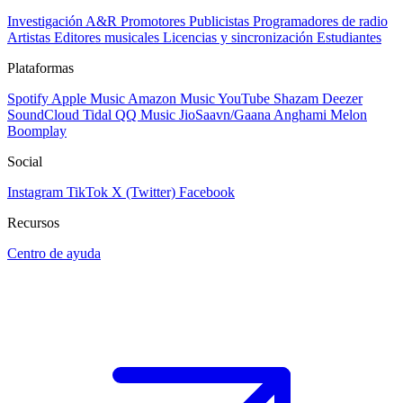
Investigación A&R
Promotores
Publicistas
Programadores de radio
Artistas
Editores musicales
Licencias y sincronización
Estudiantes
Plataformas
Spotify
Apple Music
Amazon Music
YouTube
Shazam
Deezer
SoundCloud
Tidal
QQ Music
JioSaavn/Gaana
Anghami
Melon
Boomplay
Social
Instagram
TikTok
X (Twitter)
Facebook
Recursos
Centro de ayuda