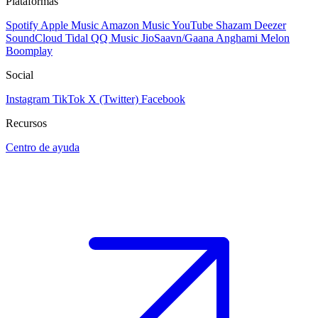
Plataformas
Spotify
Apple Music
Amazon Music
YouTube
Shazam
Deezer
SoundCloud
Tidal
QQ Music
JioSaavn/Gaana
Anghami
Melon
Boomplay
Social
Instagram
TikTok
X (Twitter)
Facebook
Recursos
Centro de ayuda