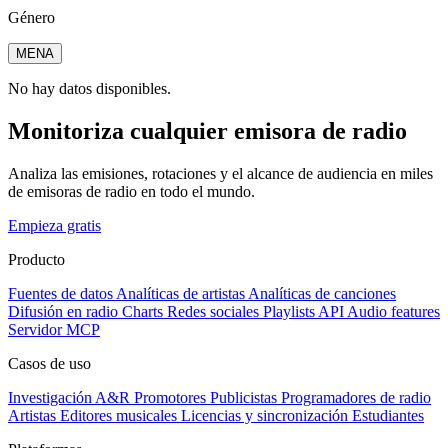
Género
MENA
No hay datos disponibles.
Monitoriza cualquier emisora de radio
Analiza las emisiones, rotaciones y el alcance de audiencia en miles
de emisoras de radio en todo el mundo.
Empieza gratis
Producto
Fuentes de datos
Analíticas de artistas
Analíticas de canciones
Difusión en radio
Charts
Redes sociales
Playlists
API
Audio features
Servidor MCP
Casos de uso
Investigación A&R
Promotores
Publicistas
Programadores de radio
Artistas
Editores musicales
Licencias y sincronización
Estudiantes