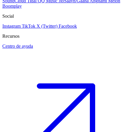
SoundCloud
Tidal
QQ Music
JioSaavn/Gaana
Anghami
Melon
Boomplay
Social
Instagram
TikTok
X (Twitter)
Facebook
Recursos
Centro de ayuda