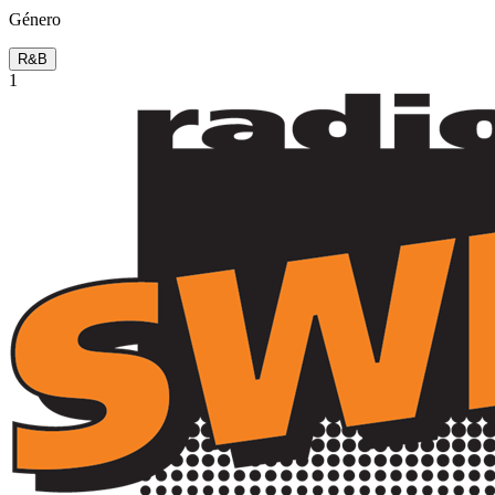
Género
R&B
1