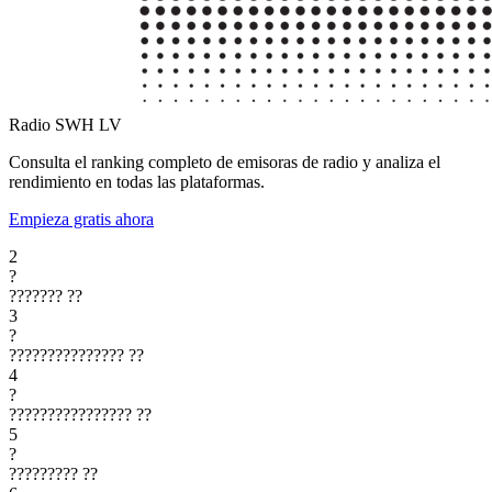
Radio SWH
LV
Consulta el ranking completo de emisoras de radio y analiza el
rendimiento en todas las plataformas.
Empieza gratis ahora
2
?
???????
??
3
?
???????????????
??
4
?
????????????????
??
5
?
?????????
??