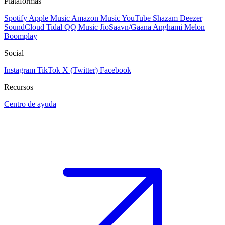
Plataformas
Spotify
Apple Music
Amazon Music
YouTube
Shazam
Deezer
SoundCloud
Tidal
QQ Music
JioSaavn/Gaana
Anghami
Melon
Boomplay
Social
Instagram
TikTok
X (Twitter)
Facebook
Recursos
Centro de ayuda