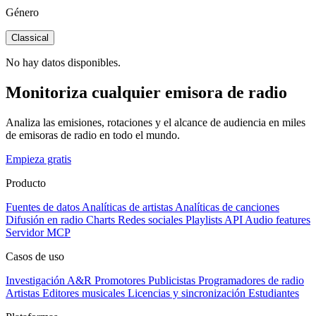
Género
Classical
No hay datos disponibles.
Monitoriza cualquier emisora de radio
Analiza las emisiones, rotaciones y el alcance de audiencia en miles
de emisoras de radio en todo el mundo.
Empieza gratis
Producto
Fuentes de datos
Analíticas de artistas
Analíticas de canciones
Difusión en radio
Charts
Redes sociales
Playlists
API
Audio features
Servidor MCP
Casos de uso
Investigación A&R
Promotores
Publicistas
Programadores de radio
Artistas
Editores musicales
Licencias y sincronización
Estudiantes