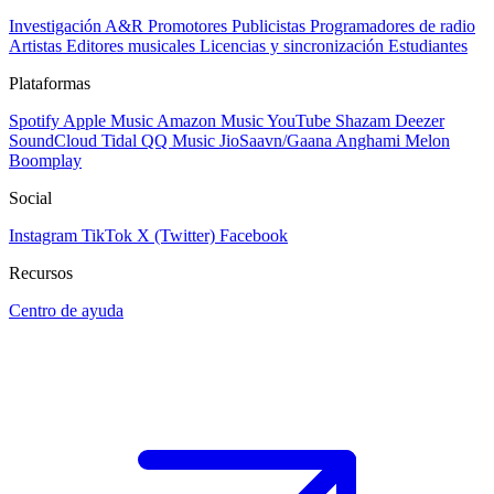
Investigación A&R
Promotores
Publicistas
Programadores de radio
Artistas
Editores musicales
Licencias y sincronización
Estudiantes
Plataformas
Spotify
Apple Music
Amazon Music
YouTube
Shazam
Deezer
SoundCloud
Tidal
QQ Music
JioSaavn/Gaana
Anghami
Melon
Boomplay
Social
Instagram
TikTok
X (Twitter)
Facebook
Recursos
Centro de ayuda