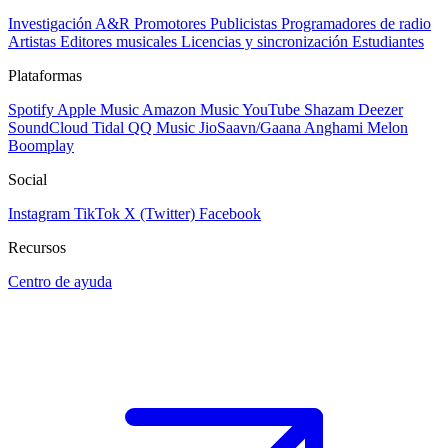
Investigación A&R
Promotores
Publicistas
Programadores de radio
Artistas
Editores musicales
Licencias y sincronización
Estudiantes
Plataformas
Spotify
Apple Music
Amazon Music
YouTube
Shazam
Deezer
SoundCloud
Tidal
QQ Music
JioSaavn/Gaana
Anghami
Melon
Boomplay
Social
Instagram
TikTok
X (Twitter)
Facebook
Recursos
Centro de ayuda