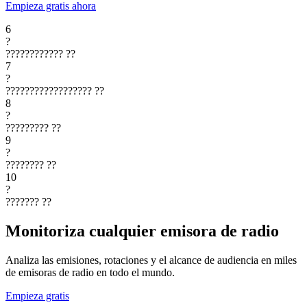
Empieza gratis ahora
6
?
????????????
??
7
?
??????????????????
??
8
?
?????????
??
9
?
????????
??
10
?
???????
??
Monitoriza cualquier emisora de radio
Analiza las emisiones, rotaciones y el alcance de audiencia en miles
de emisoras de radio en todo el mundo.
Empieza gratis