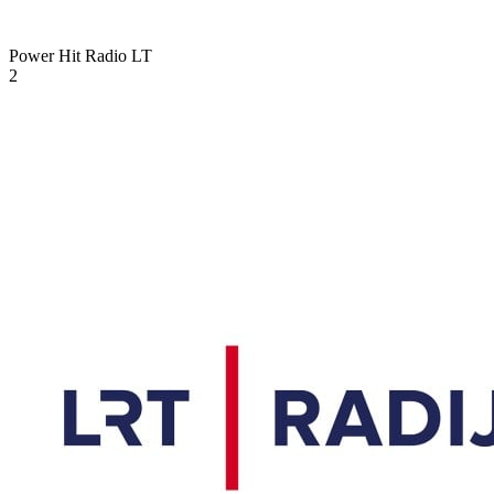
Power Hit Radio
LT
2