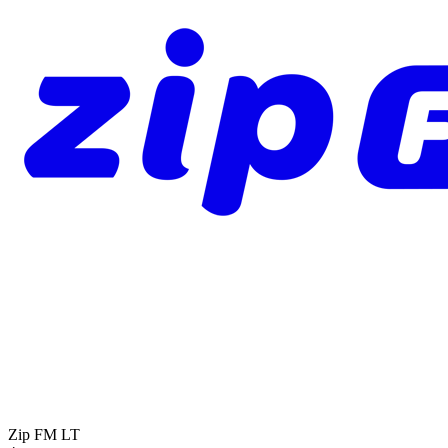
Zip FM
LT