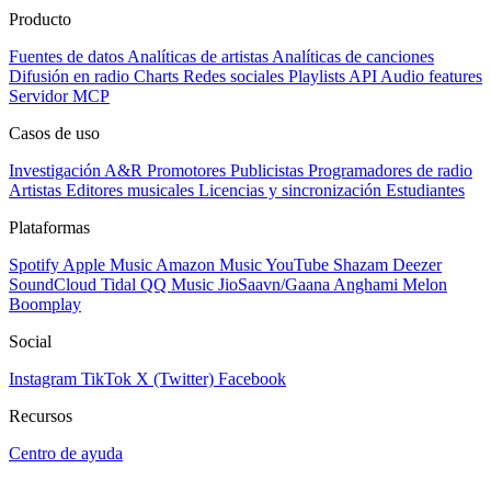
Producto
Fuentes de datos
Analíticas de artistas
Analíticas de canciones
Difusión en radio
Charts
Redes sociales
Playlists
API
Audio features
Servidor MCP
Casos de uso
Investigación A&R
Promotores
Publicistas
Programadores de radio
Artistas
Editores musicales
Licencias y sincronización
Estudiantes
Plataformas
Spotify
Apple Music
Amazon Music
YouTube
Shazam
Deezer
SoundCloud
Tidal
QQ Music
JioSaavn/Gaana
Anghami
Melon
Boomplay
Social
Instagram
TikTok
X (Twitter)
Facebook
Recursos
Centro de ayuda