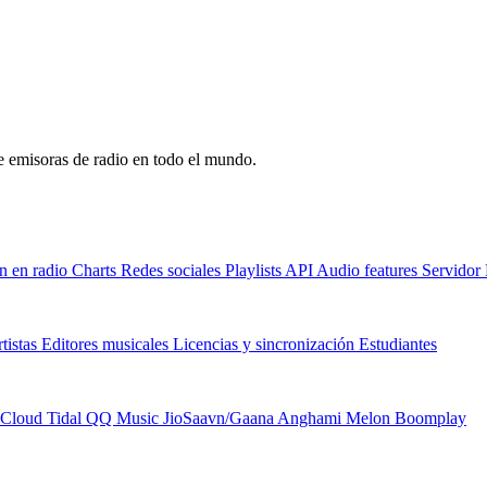
de emisoras de radio en todo el mundo.
n en radio
Charts
Redes sociales
Playlists
API
Audio features
Servido
tistas
Editores musicales
Licencias y sincronización
Estudiantes
Cloud
Tidal
QQ Music
JioSaavn/Gaana
Anghami
Melon
Boomplay