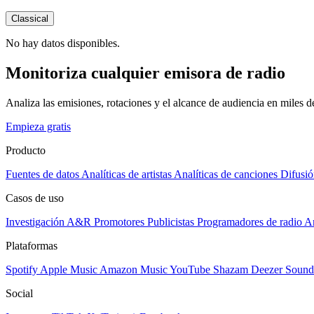
Classical
No hay datos disponibles.
Monitoriza cualquier emisora de radio
Analiza las emisiones, rotaciones y el alcance de audiencia en miles 
Empieza gratis
Producto
Fuentes de datos
Analíticas de artistas
Analíticas de canciones
Difusió
Casos de uso
Investigación A&R
Promotores
Publicistas
Programadores de radio
Ar
Plataformas
Spotify
Apple Music
Amazon Music
YouTube
Shazam
Deezer
Sound
Social