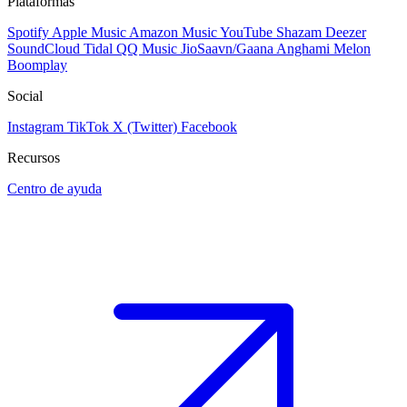
Plataformas
Spotify
Apple Music
Amazon Music
YouTube
Shazam
Deezer
SoundCloud
Tidal
QQ Music
JioSaavn/Gaana
Anghami
Melon
Boomplay
Social
Instagram
TikTok
X (Twitter)
Facebook
Recursos
Centro de ayuda