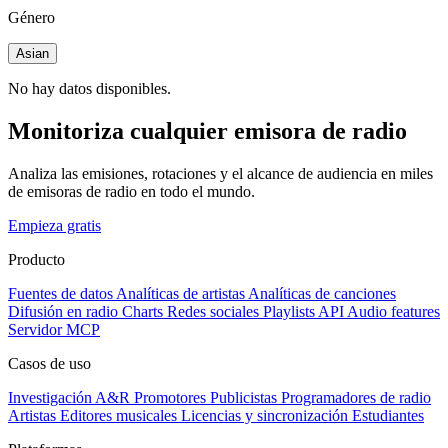
Género
Asian
No hay datos disponibles.
Monitoriza cualquier emisora de radio
Analiza las emisiones, rotaciones y el alcance de audiencia en miles
de emisoras de radio en todo el mundo.
Empieza gratis
Producto
Fuentes de datos
Analíticas de artistas
Analíticas de canciones
Difusión en radio
Charts
Redes sociales
Playlists
API
Audio features
Servidor MCP
Casos de uso
Investigación A&R
Promotores
Publicistas
Programadores de radio
Artistas
Editores musicales
Licencias y sincronización
Estudiantes