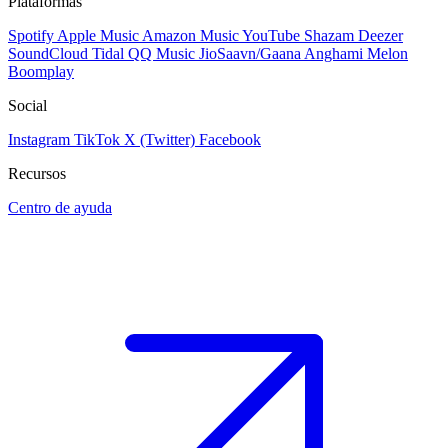
Plataformas
Spotify
Apple Music
Amazon Music
YouTube
Shazam
Deezer
SoundCloud
Tidal
QQ Music
JioSaavn/Gaana
Anghami
Melon
Boomplay
Social
Instagram
TikTok
X (Twitter)
Facebook
Recursos
Centro de ayuda