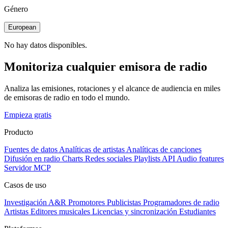
Género
European
No hay datos disponibles.
Monitoriza cualquier emisora de radio
Analiza las emisiones, rotaciones y el alcance de audiencia en miles
de emisoras de radio en todo el mundo.
Empieza gratis
Producto
Fuentes de datos
Analíticas de artistas
Analíticas de canciones
Difusión en radio
Charts
Redes sociales
Playlists
API
Audio features
Servidor MCP
Casos de uso
Investigación A&R
Promotores
Publicistas
Programadores de radio
Artistas
Editores musicales
Licencias y sincronización
Estudiantes