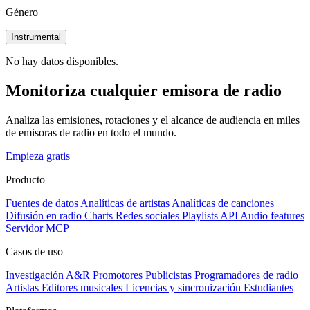
Género
Instrumental
No hay datos disponibles.
Monitoriza cualquier emisora de radio
Analiza las emisiones, rotaciones y el alcance de audiencia en miles
de emisoras de radio en todo el mundo.
Empieza gratis
Producto
Fuentes de datos
Analíticas de artistas
Analíticas de canciones
Difusión en radio
Charts
Redes sociales
Playlists
API
Audio features
Servidor MCP
Casos de uso
Investigación A&R
Promotores
Publicistas
Programadores de radio
Artistas
Editores musicales
Licencias y sincronización
Estudiantes