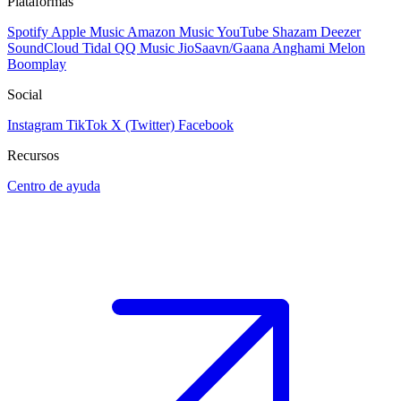
Plataformas
Spotify
Apple Music
Amazon Music
YouTube
Shazam
Deezer
SoundCloud
Tidal
QQ Music
JioSaavn/Gaana
Anghami
Melon
Boomplay
Social
Instagram
TikTok
X (Twitter)
Facebook
Recursos
Centro de ayuda