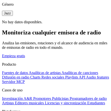
Género
Jazz
No hay datos disponibles.
Monitoriza cualquier emisora de radio
Analiza las emisiones, rotaciones y el alcance de audiencia en miles
de emisoras de radio en todo el mundo.
Empieza gratis
Producto
Fuentes de datos
Analíticas de artistas
Analíticas de canciones
Difusión en radio
Charts
Redes sociales
Playlists
API
Audio features
Servidor MCP
Casos de uso
Investigación A&R
Promotores
Publicistas
Programadores de radio
Artistas
Editores musicales
Licencias y sincronización
Estudiantes