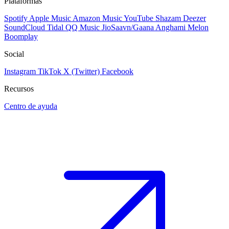
Plataformas
Spotify
Apple Music
Amazon Music
YouTube
Shazam
Deezer
SoundCloud
Tidal
QQ Music
JioSaavn/Gaana
Anghami
Melon
Boomplay
Social
Instagram
TikTok
X (Twitter)
Facebook
Recursos
Centro de ayuda