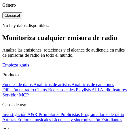
Género
Classical
No hay datos disponibles.
Monitoriza cualquier emisora de radio
Analiza las emisiones, rotaciones y el alcance de audiencia en miles
de emisoras de radio en todo el mundo.
Empieza gratis
Producto
Fuentes de datos
Analíticas de artistas
Analíticas de canciones
Difusión en radio
Charts
Redes sociales
Playlists
API
Audio features
Servidor MCP
Casos de uso
Investigación A&R
Promotores
Publicistas
Programadores de radio
Artistas
Editores musicales
Licencias y sincronización
Estudiantes