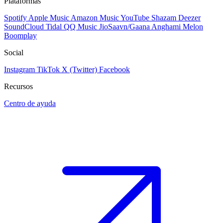
Plataformas
Spotify
Apple Music
Amazon Music
YouTube
Shazam
Deezer
SoundCloud
Tidal
QQ Music
JioSaavn/Gaana
Anghami
Melon
Boomplay
Social
Instagram
TikTok
X (Twitter)
Facebook
Recursos
Centro de ayuda