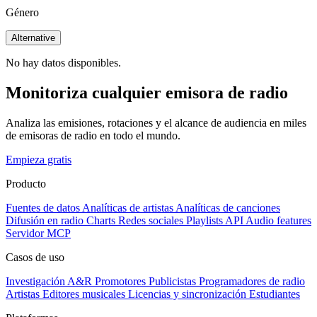
Género
Alternative
No hay datos disponibles.
Monitoriza cualquier emisora de radio
Analiza las emisiones, rotaciones y el alcance de audiencia en miles
de emisoras de radio en todo el mundo.
Empieza gratis
Producto
Fuentes de datos
Analíticas de artistas
Analíticas de canciones
Difusión en radio
Charts
Redes sociales
Playlists
API
Audio features
Servidor MCP
Casos de uso
Investigación A&R
Promotores
Publicistas
Programadores de radio
Artistas
Editores musicales
Licencias y sincronización
Estudiantes