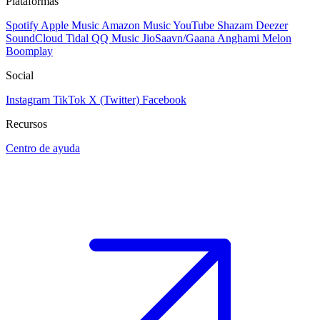
Plataformas
Spotify
Apple Music
Amazon Music
YouTube
Shazam
Deezer
SoundCloud
Tidal
QQ Music
JioSaavn/Gaana
Anghami
Melon
Boomplay
Social
Instagram
TikTok
X (Twitter)
Facebook
Recursos
Centro de ayuda