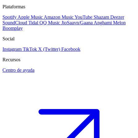
Plataformas
Spotify
Apple Music
Amazon Music
YouTube
Shazam
Deezer
SoundCloud
Tidal
QQ Music
JioSaavn/Gaana
Anghami
Melon
Boomplay
Social
Instagram
TikTok
X (Twitter)
Facebook
Recursos
Centro de ayuda