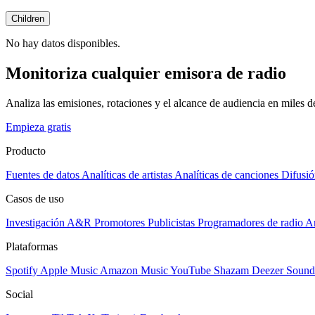
Children
No hay datos disponibles.
Monitoriza cualquier emisora de radio
Analiza las emisiones, rotaciones y el alcance de audiencia en miles 
Empieza gratis
Producto
Fuentes de datos
Analíticas de artistas
Analíticas de canciones
Difusió
Casos de uso
Investigación A&R
Promotores
Publicistas
Programadores de radio
Ar
Plataformas
Spotify
Apple Music
Amazon Music
YouTube
Shazam
Deezer
Sound
Social