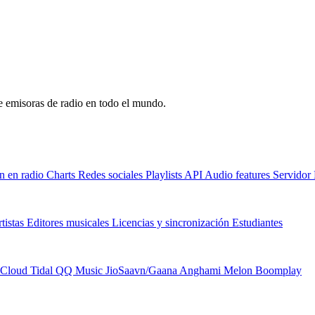
de emisoras de radio en todo el mundo.
n en radio
Charts
Redes sociales
Playlists
API
Audio features
Servido
tistas
Editores musicales
Licencias y sincronización
Estudiantes
Cloud
Tidal
QQ Music
JioSaavn/Gaana
Anghami
Melon
Boomplay