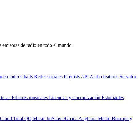
de emisoras de radio en todo el mundo.
n en radio
Charts
Redes sociales
Playlists
API
Audio features
Servido
tistas
Editores musicales
Licencias y sincronización
Estudiantes
Cloud
Tidal
QQ Music
JioSaavn/Gaana
Anghami
Melon
Boomplay