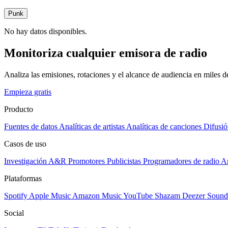
Punk
No hay datos disponibles.
Monitoriza cualquier emisora de radio
Analiza las emisiones, rotaciones y el alcance de audiencia en miles 
Empieza gratis
Producto
Fuentes de datos
Analíticas de artistas
Analíticas de canciones
Difusió
Casos de uso
Investigación A&R
Promotores
Publicistas
Programadores de radio
Ar
Plataformas
Spotify
Apple Music
Amazon Music
YouTube
Shazam
Deezer
Sound
Social