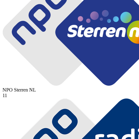
NPO Sterren
NL
11