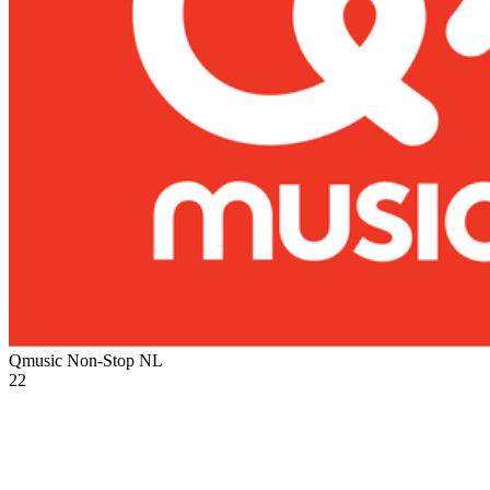
Qmusic Non-Stop
NL
22