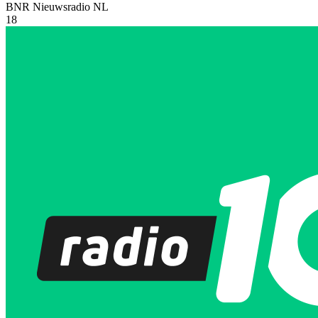
BNR Nieuwsradio
NL
18