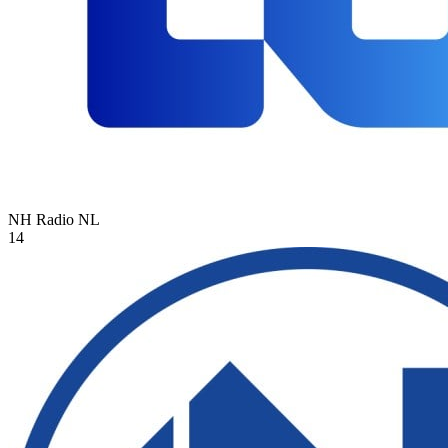
NH Radio
NL
14