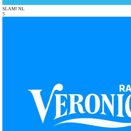
SLAM!
NL
5