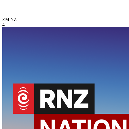
ZM
NZ
4