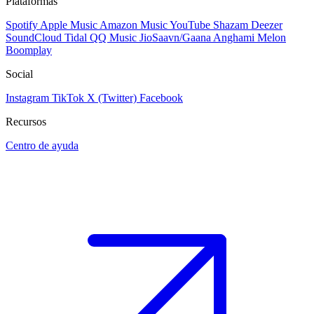
Plataformas
Spotify
Apple Music
Amazon Music
YouTube
Shazam
Deezer
SoundCloud
Tidal
QQ Music
JioSaavn/Gaana
Anghami
Melon
Boomplay
Social
Instagram
TikTok
X (Twitter)
Facebook
Recursos
Centro de ayuda