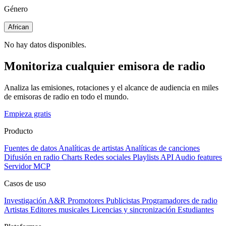
Género
African
No hay datos disponibles.
Monitoriza cualquier emisora de radio
Analiza las emisiones, rotaciones y el alcance de audiencia en miles
de emisoras de radio en todo el mundo.
Empieza gratis
Producto
Fuentes de datos
Analíticas de artistas
Analíticas de canciones
Difusión en radio
Charts
Redes sociales
Playlists
API
Audio features
Servidor MCP
Casos de uso
Investigación A&R
Promotores
Publicistas
Programadores de radio
Artistas
Editores musicales
Licencias y sincronización
Estudiantes