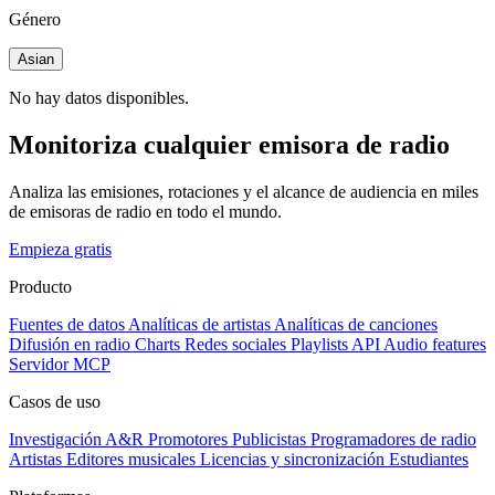
Género
Asian
No hay datos disponibles.
Monitoriza cualquier emisora de radio
Analiza las emisiones, rotaciones y el alcance de audiencia en miles
de emisoras de radio en todo el mundo.
Empieza gratis
Producto
Fuentes de datos
Analíticas de artistas
Analíticas de canciones
Difusión en radio
Charts
Redes sociales
Playlists
API
Audio features
Servidor MCP
Casos de uso
Investigación A&R
Promotores
Publicistas
Programadores de radio
Artistas
Editores musicales
Licencias y sincronización
Estudiantes