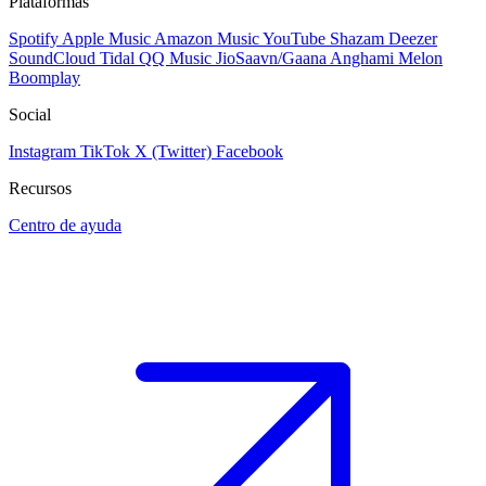
Plataformas
Spotify
Apple Music
Amazon Music
YouTube
Shazam
Deezer
SoundCloud
Tidal
QQ Music
JioSaavn/Gaana
Anghami
Melon
Boomplay
Social
Instagram
TikTok
X (Twitter)
Facebook
Recursos
Centro de ayuda