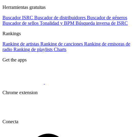
Herramientas gratuitas
Buscador ISRC
Buscador de distribuidores
Buscador de géneros
Buscador de sellos
Tonalidad y BPM
Búsqueda inversa de ISRC
Rankings
Ranking de artistas
Ranking de canciones
Ranking de emisoras de
radio
Ranking de playlists
Charts
Get the apps
Chrome extension
Conecta