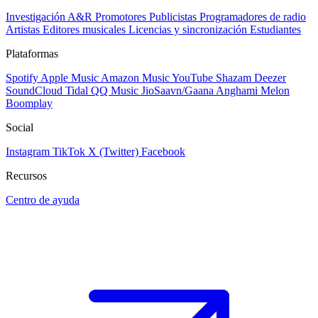
Investigación A&R
Promotores
Publicistas
Programadores de radio
Artistas
Editores musicales
Licencias y sincronización
Estudiantes
Plataformas
Spotify
Apple Music
Amazon Music
YouTube
Shazam
Deezer
SoundCloud
Tidal
QQ Music
JioSaavn/Gaana
Anghami
Melon
Boomplay
Social
Instagram
TikTok
X (Twitter)
Facebook
Recursos
Centro de ayuda