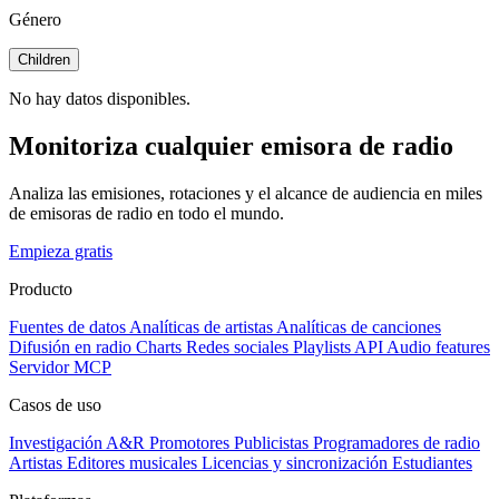
Género
Children
No hay datos disponibles.
Monitoriza cualquier emisora de radio
Analiza las emisiones, rotaciones y el alcance de audiencia en miles
de emisoras de radio en todo el mundo.
Empieza gratis
Producto
Fuentes de datos
Analíticas de artistas
Analíticas de canciones
Difusión en radio
Charts
Redes sociales
Playlists
API
Audio features
Servidor MCP
Casos de uso
Investigación A&R
Promotores
Publicistas
Programadores de radio
Artistas
Editores musicales
Licencias y sincronización
Estudiantes