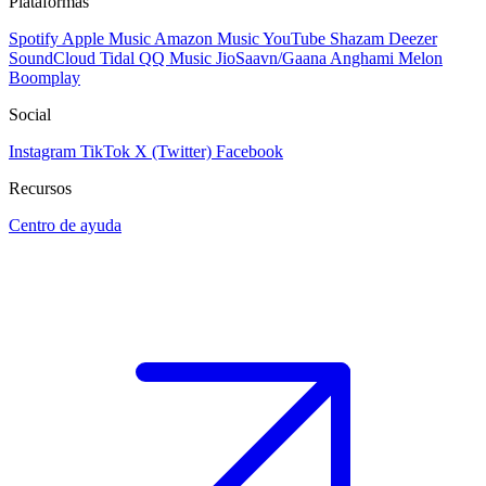
Plataformas
Spotify
Apple Music
Amazon Music
YouTube
Shazam
Deezer
SoundCloud
Tidal
QQ Music
JioSaavn/Gaana
Anghami
Melon
Boomplay
Social
Instagram
TikTok
X (Twitter)
Facebook
Recursos
Centro de ayuda