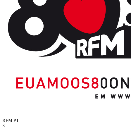
RFM
PT
3