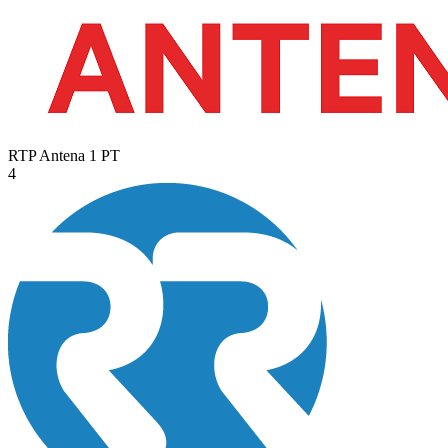
RTP Antena 1
PT
4