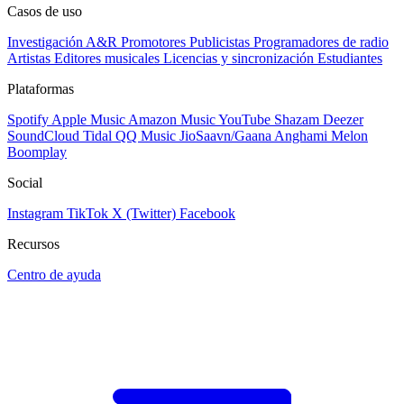
Casos de uso
Investigación A&R
Promotores
Publicistas
Programadores de radio
Artistas
Editores musicales
Licencias y sincronización
Estudiantes
Plataformas
Spotify
Apple Music
Amazon Music
YouTube
Shazam
Deezer
SoundCloud
Tidal
QQ Music
JioSaavn/Gaana
Anghami
Melon
Boomplay
Social
Instagram
TikTok
X (Twitter)
Facebook
Recursos
Centro de ayuda