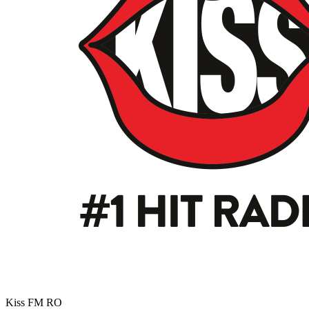
Kiss FM
RO