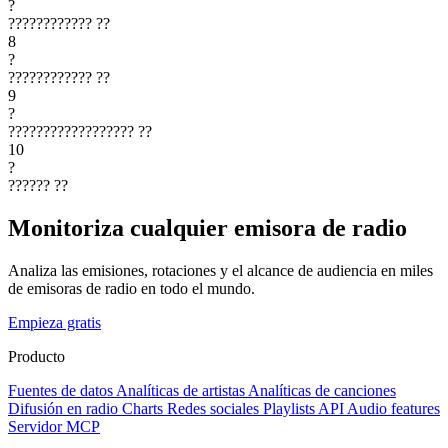
?
????????????
??
8
?
????????????
??
9
?
??????????????????
??
10
?
??????
??
Monitoriza cualquier emisora de radio
Analiza las emisiones, rotaciones y el alcance de audiencia en miles
de emisoras de radio en todo el mundo.
Empieza gratis
Producto
Fuentes de datos
Analíticas de artistas
Analíticas de canciones
Difusión en radio
Charts
Redes sociales
Playlists
API
Audio features
Servidor MCP