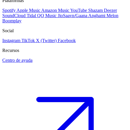
Plataformas
Spotify
Apple Music
Amazon Music
YouTube
Shazam
Deezer
SoundCloud
Tidal
QQ Music
JioSaavn/Gaana
Anghami
Melon
Boomplay
Social
Instagram
TikTok
X (Twitter)
Facebook
Recursos
Centro de ayuda