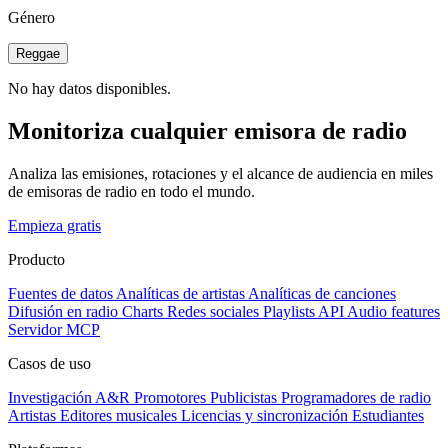
Género
Reggae
No hay datos disponibles.
Monitoriza cualquier emisora de radio
Analiza las emisiones, rotaciones y el alcance de audiencia en miles
de emisoras de radio en todo el mundo.
Empieza gratis
Producto
Fuentes de datos
Analíticas de artistas
Analíticas de canciones
Difusión en radio
Charts
Redes sociales
Playlists
API
Audio features
Servidor MCP
Casos de uso
Investigación A&R
Promotores
Publicistas
Programadores de radio
Artistas
Editores musicales
Licencias y sincronización
Estudiantes