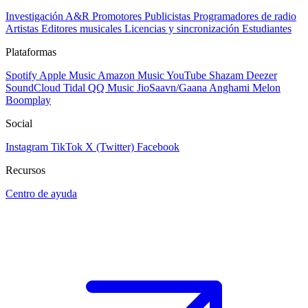
Investigación A&R
Promotores
Publicistas
Programadores de radio
Artistas
Editores musicales
Licencias y sincronización
Estudiantes
Plataformas
Spotify
Apple Music
Amazon Music
YouTube
Shazam
Deezer
SoundCloud
Tidal
QQ Music
JioSaavn/Gaana
Anghami
Melon
Boomplay
Social
Instagram
TikTok
X (Twitter)
Facebook
Recursos
Centro de ayuda