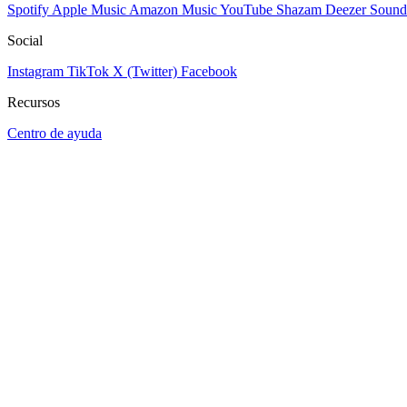
Spotify
Apple Music
Amazon Music
YouTube
Shazam
Deezer
Sound
Social
Instagram
TikTok
X (Twitter)
Facebook
Recursos
Centro de ayuda