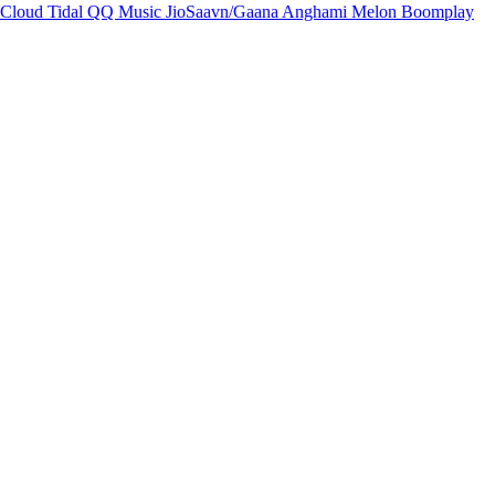
Cloud
Tidal
QQ Music
JioSaavn/Gaana
Anghami
Melon
Boomplay