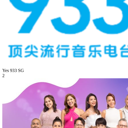
Yes 933
SG
2