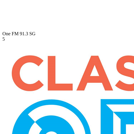
One FM 91.3
SG
5