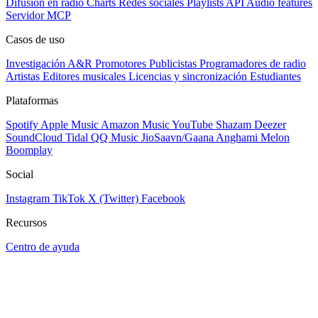
Difusión en radio
Charts
Redes sociales
Playlists
API
Audio features
Servidor MCP
Casos de uso
Investigación A&R
Promotores
Publicistas
Programadores de radio
Artistas
Editores musicales
Licencias y sincronización
Estudiantes
Plataformas
Spotify
Apple Music
Amazon Music
YouTube
Shazam
Deezer
SoundCloud
Tidal
QQ Music
JioSaavn/Gaana
Anghami
Melon
Boomplay
Social
Instagram
TikTok
X (Twitter)
Facebook
Recursos
Centro de ayuda