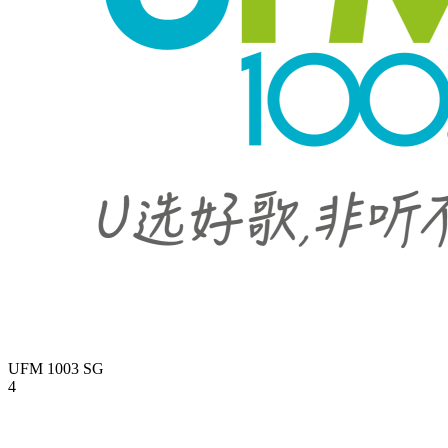
UFM 1003
SG
4