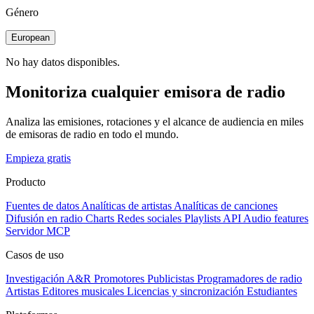
Género
European
No hay datos disponibles.
Monitoriza cualquier emisora de radio
Analiza las emisiones, rotaciones y el alcance de audiencia en miles
de emisoras de radio en todo el mundo.
Empieza gratis
Producto
Fuentes de datos
Analíticas de artistas
Analíticas de canciones
Difusión en radio
Charts
Redes sociales
Playlists
API
Audio features
Servidor MCP
Casos de uso
Investigación A&R
Promotores
Publicistas
Programadores de radio
Artistas
Editores musicales
Licencias y sincronización
Estudiantes