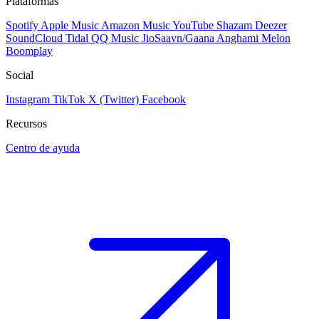
Plataformas
Spotify
Apple Music
Amazon Music
YouTube
Shazam
Deezer
SoundCloud
Tidal
QQ Music
JioSaavn/Gaana
Anghami
Melon
Boomplay
Social
Instagram
TikTok
X (Twitter)
Facebook
Recursos
Centro de ayuda