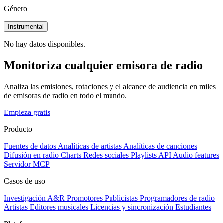
Género
Instrumental
No hay datos disponibles.
Monitoriza cualquier emisora de radio
Analiza las emisiones, rotaciones y el alcance de audiencia en miles
de emisoras de radio en todo el mundo.
Empieza gratis
Producto
Fuentes de datos
Analíticas de artistas
Analíticas de canciones
Difusión en radio
Charts
Redes sociales
Playlists
API
Audio features
Servidor MCP
Casos de uso
Investigación A&R
Promotores
Publicistas
Programadores de radio
Artistas
Editores musicales
Licencias y sincronización
Estudiantes