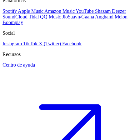
Plataformas
Spotify
Apple Music
Amazon Music
YouTube
Shazam
Deezer
SoundCloud
Tidal
QQ Music
JioSaavn/Gaana
Anghami
Melon
Boomplay
Social
Instagram
TikTok
X (Twitter)
Facebook
Recursos
Centro de ayuda