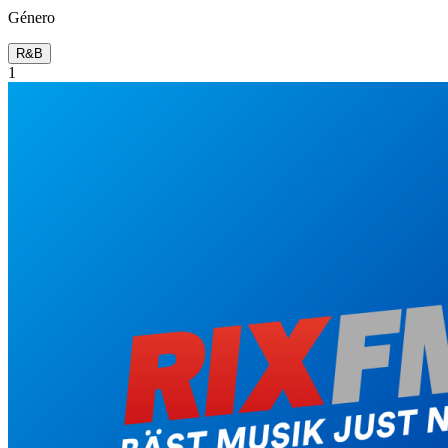
Género
R&B
1