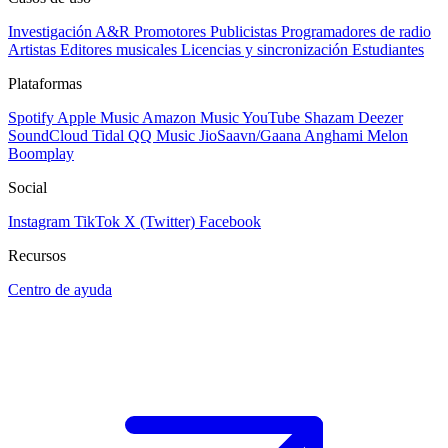
Investigación A&R
Promotores
Publicistas
Programadores de radio
Artistas
Editores musicales
Licencias y sincronización
Estudiantes
Plataformas
Spotify
Apple Music
Amazon Music
YouTube
Shazam
Deezer
SoundCloud
Tidal
QQ Music
JioSaavn/Gaana
Anghami
Melon
Boomplay
Social
Instagram
TikTok
X (Twitter)
Facebook
Recursos
Centro de ayuda