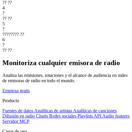
??
??
4
?
??
??
5
?
????????
??
6
?
??
??
Monitoriza cualquier emisora de radio
Analiza las emisiones, rotaciones y el alcance de audiencia en miles
de emisoras de radio en todo el mundo.
Empieza gratis
Producto
Fuentes de datos
Analíticas de artistas
Analíticas de canciones
Difusión en radio
Charts
Redes sociales
Playlists
API
Audio features
Servidor MCP
Casos de uso