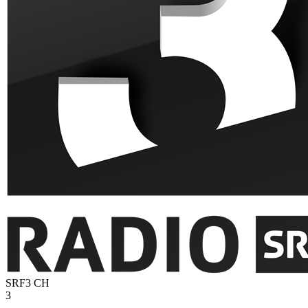
SRF3
CH
3