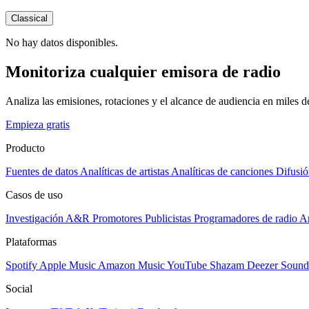
Classical
No hay datos disponibles.
Monitoriza cualquier emisora de radio
Analiza las emisiones, rotaciones y el alcance de audiencia en miles 
Empieza gratis
Producto
Fuentes de datos
Analíticas de artistas
Analíticas de canciones
Difusió
Casos de uso
Investigación A&R
Promotores
Publicistas
Programadores de radio
Ar
Plataformas
Spotify
Apple Music
Amazon Music
YouTube
Shazam
Deezer
Sound
Social