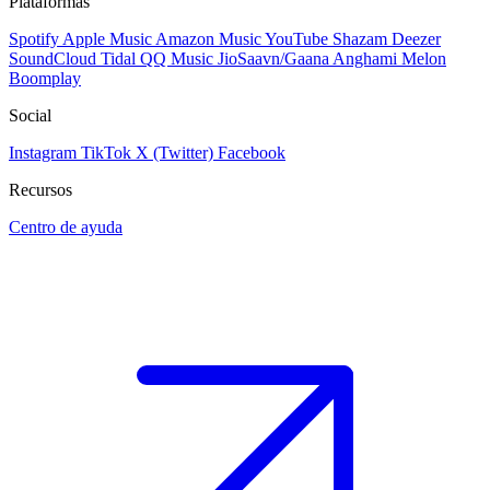
Plataformas
Spotify
Apple Music
Amazon Music
YouTube
Shazam
Deezer
SoundCloud
Tidal
QQ Music
JioSaavn/Gaana
Anghami
Melon
Boomplay
Social
Instagram
TikTok
X (Twitter)
Facebook
Recursos
Centro de ayuda