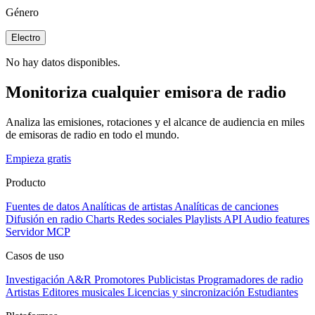
Género
Electro
No hay datos disponibles.
Monitoriza cualquier emisora de radio
Analiza las emisiones, rotaciones y el alcance de audiencia en miles
de emisoras de radio en todo el mundo.
Empieza gratis
Producto
Fuentes de datos
Analíticas de artistas
Analíticas de canciones
Difusión en radio
Charts
Redes sociales
Playlists
API
Audio features
Servidor MCP
Casos de uso
Investigación A&R
Promotores
Publicistas
Programadores de radio
Artistas
Editores musicales
Licencias y sincronización
Estudiantes