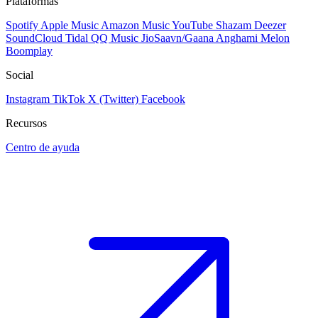
Plataformas
Spotify
Apple Music
Amazon Music
YouTube
Shazam
Deezer
SoundCloud
Tidal
QQ Music
JioSaavn/Gaana
Anghami
Melon
Boomplay
Social
Instagram
TikTok
X (Twitter)
Facebook
Recursos
Centro de ayuda