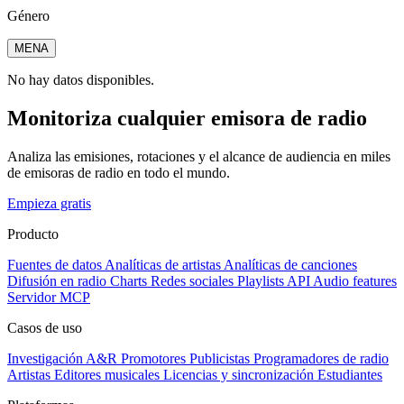
Género
MENA
No hay datos disponibles.
Monitoriza cualquier emisora de radio
Analiza las emisiones, rotaciones y el alcance de audiencia en miles
de emisoras de radio en todo el mundo.
Empieza gratis
Producto
Fuentes de datos
Analíticas de artistas
Analíticas de canciones
Difusión en radio
Charts
Redes sociales
Playlists
API
Audio features
Servidor MCP
Casos de uso
Investigación A&R
Promotores
Publicistas
Programadores de radio
Artistas
Editores musicales
Licencias y sincronización
Estudiantes