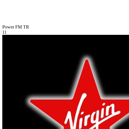
Power FM
TR
11