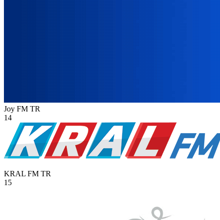
Joy FM
TR
14
KRAL FM
TR
15