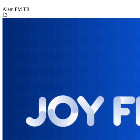
Alem FM
TR
13