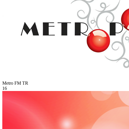
Metro FM
TR
16