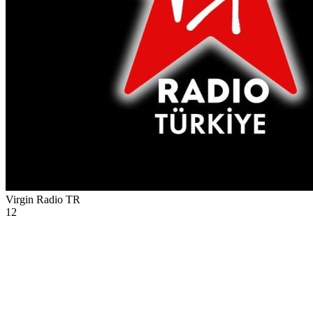
Virgin Radio
TR
12