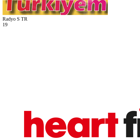
Radyo S
TR
19