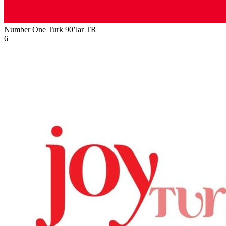
Number One Turk 90’lar
TR
6