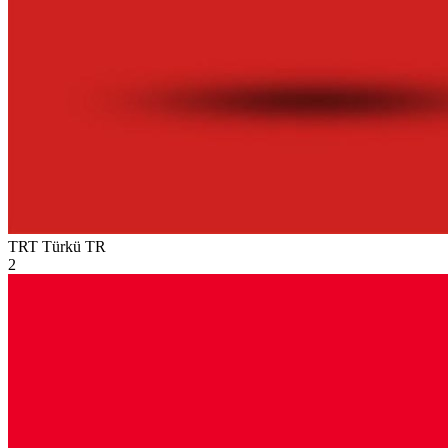
TRT Türkü
TR
2