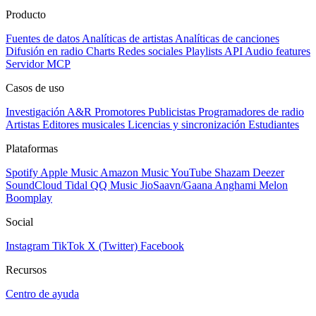
Producto
Fuentes de datos
Analíticas de artistas
Analíticas de canciones
Difusión en radio
Charts
Redes sociales
Playlists
API
Audio features
Servidor MCP
Casos de uso
Investigación A&R
Promotores
Publicistas
Programadores de radio
Artistas
Editores musicales
Licencias y sincronización
Estudiantes
Plataformas
Spotify
Apple Music
Amazon Music
YouTube
Shazam
Deezer
SoundCloud
Tidal
QQ Music
JioSaavn/Gaana
Anghami
Melon
Boomplay
Social
Instagram
TikTok
X (Twitter)
Facebook
Recursos
Centro de ayuda