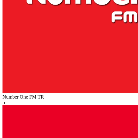
Number One FM
TR
5