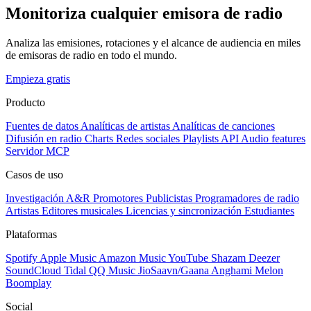
Monitoriza cualquier emisora de radio
Analiza las emisiones, rotaciones y el alcance de audiencia en miles
de emisoras de radio en todo el mundo.
Empieza gratis
Producto
Fuentes de datos
Analíticas de artistas
Analíticas de canciones
Difusión en radio
Charts
Redes sociales
Playlists
API
Audio features
Servidor MCP
Casos de uso
Investigación A&R
Promotores
Publicistas
Programadores de radio
Artistas
Editores musicales
Licencias y sincronización
Estudiantes
Plataformas
Spotify
Apple Music
Amazon Music
YouTube
Shazam
Deezer
SoundCloud
Tidal
QQ Music
JioSaavn/Gaana
Anghami
Melon
Boomplay
Social