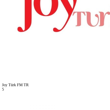
Joy Türk FM
TR
5