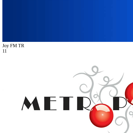
Joy FM
TR
11