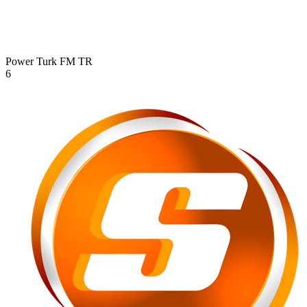
Power Turk FM
TR
6