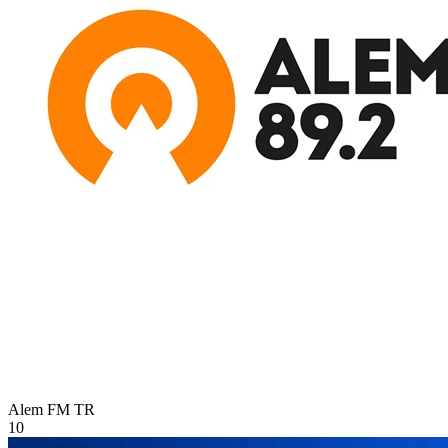
Alem FM
TR
10