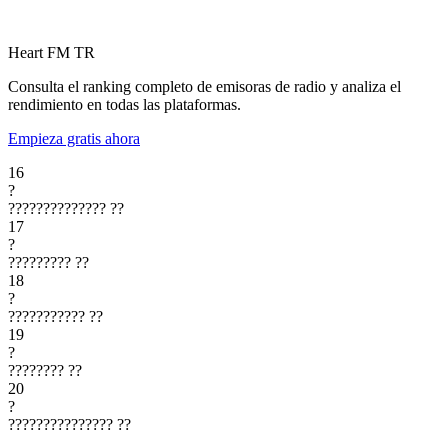
Heart FM
TR
Consulta el ranking completo de emisoras de radio y analiza el
rendimiento en todas las plataformas.
Empieza gratis ahora
16
?
??????????????
??
17
?
?????????
??
18
?
???????????
??
19
?
????????
??
20
?
???????????????
??