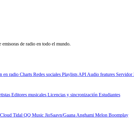
de emisoras de radio en todo el mundo.
n en radio
Charts
Redes sociales
Playlists
API
Audio features
Servido
tistas
Editores musicales
Licencias y sincronización
Estudiantes
Cloud
Tidal
QQ Music
JioSaavn/Gaana
Anghami
Melon
Boomplay