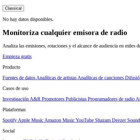
Classical
No hay datos disponibles.
Monitoriza cualquier emisora de radio
Analiza las emisiones, rotaciones y el alcance de audiencia en miles 
Empieza gratis
Producto
Fuentes de datos
Analíticas de artistas
Analíticas de canciones
Difusió
Casos de uso
Investigación A&R
Promotores
Publicistas
Programadores de radio
Ar
Plataformas
Spotify
Apple Music
Amazon Music
YouTube
Shazam
Deezer
Sound
Social