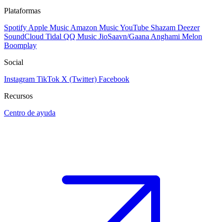
Plataformas
Spotify
Apple Music
Amazon Music
YouTube
Shazam
Deezer
SoundCloud
Tidal
QQ Music
JioSaavn/Gaana
Anghami
Melon
Boomplay
Social
Instagram
TikTok
X (Twitter)
Facebook
Recursos
Centro de ayuda