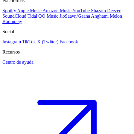
Plataformas
Spotify
Apple Music
Amazon Music
YouTube
Shazam
Deezer
SoundCloud
Tidal
QQ Music
JioSaavn/Gaana
Anghami
Melon
Boomplay
Social
Instagram
TikTok
X (Twitter)
Facebook
Recursos
Centro de ayuda