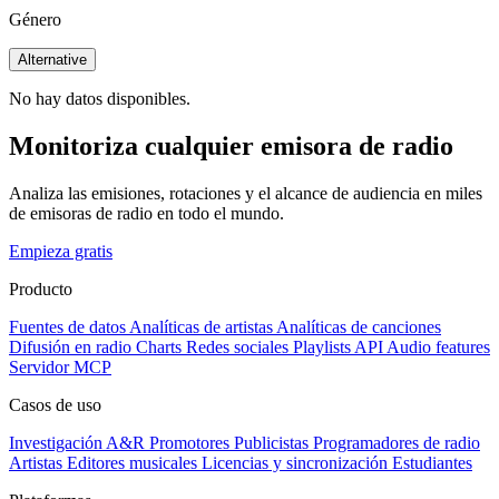
Género
Alternative
No hay datos disponibles.
Monitoriza cualquier emisora de radio
Analiza las emisiones, rotaciones y el alcance de audiencia en miles
de emisoras de radio en todo el mundo.
Empieza gratis
Producto
Fuentes de datos
Analíticas de artistas
Analíticas de canciones
Difusión en radio
Charts
Redes sociales
Playlists
API
Audio features
Servidor MCP
Casos de uso
Investigación A&R
Promotores
Publicistas
Programadores de radio
Artistas
Editores musicales
Licencias y sincronización
Estudiantes