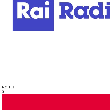
Rai 1
IT
5