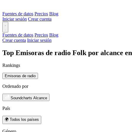
Fuentes de datos
Precios
Blog
Iniciar sesión
Crear cuenta
Fuentes de datos
Precios
Blog
Crear cuenta
Iniciar sesión
Top Emisoras de radio Folk por alcance e
Rankings
Emisoras de radio
Ordenado por
Soundcharts Alcance
País
🌍 Todos los países
Género