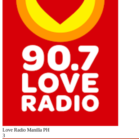
Love Radio Manilla
PH
3