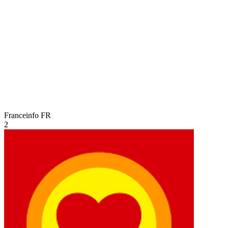
Franceinfo
FR
2