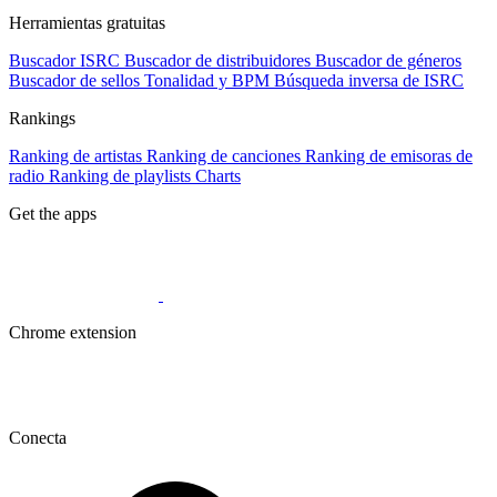
Herramientas gratuitas
Buscador ISRC
Buscador de distribuidores
Buscador de géneros
Buscador de sellos
Tonalidad y BPM
Búsqueda inversa de ISRC
Rankings
Ranking de artistas
Ranking de canciones
Ranking de emisoras de
radio
Ranking de playlists
Charts
Get the apps
Chrome extension
Conecta