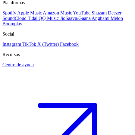
Plataformas
Spotify
Apple Music
Amazon Music
YouTube
Shazam
Deezer
SoundCloud
Tidal
QQ Music
JioSaavn/Gaana
Anghami
Melon
Boomplay
Social
Instagram
TikTok
X (Twitter)
Facebook
Recursos
Centro de ayuda