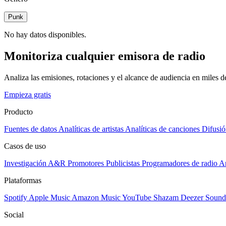
Punk
No hay datos disponibles.
Monitoriza cualquier emisora de radio
Analiza las emisiones, rotaciones y el alcance de audiencia en miles 
Empieza gratis
Producto
Fuentes de datos
Analíticas de artistas
Analíticas de canciones
Difusió
Casos de uso
Investigación A&R
Promotores
Publicistas
Programadores de radio
Ar
Plataformas
Spotify
Apple Music
Amazon Music
YouTube
Shazam
Deezer
Sound
Social