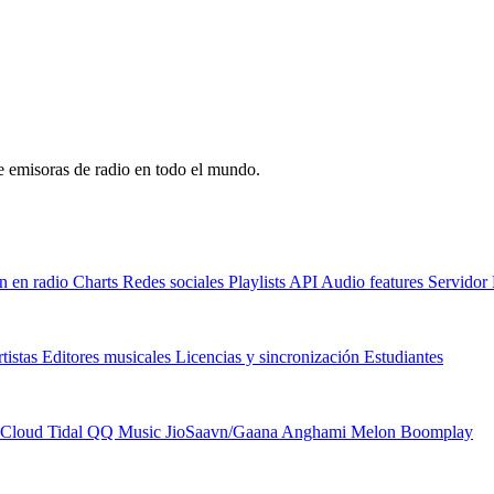
de emisoras de radio en todo el mundo.
n en radio
Charts
Redes sociales
Playlists
API
Audio features
Servido
tistas
Editores musicales
Licencias y sincronización
Estudiantes
Cloud
Tidal
QQ Music
JioSaavn/Gaana
Anghami
Melon
Boomplay